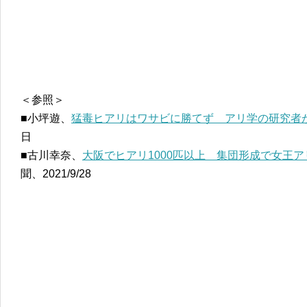
＜参照＞
■小坪遊、
猛毒ヒアリはワサビに勝てず アリ学の研究者
日
■古川幸奈、
大阪でヒアリ1000匹以上 集団形成で女王
聞、2021/9/28