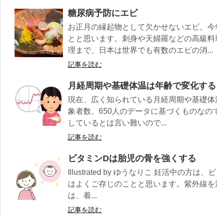
糖尿病予防にエビ
お正月の縁起物として欠かせないエビ。今
とと思います。刺身や天婦羅などの高級料
理まで、日本は世界でも有数のエビの消...
記事を読む
月経周期や基礎体温は年齢で変化する
現在、広く知られている月経周期や基礎体温
象者数、650人のデータに基づくものな
しているとは言い難いので...
記事を読む
ビタミンDは胎児の骨を強くする
Illustrated by ゆうなりこ 妊活中
はよくご存じのことと思います。紫外線を
は、着...
記事を読む