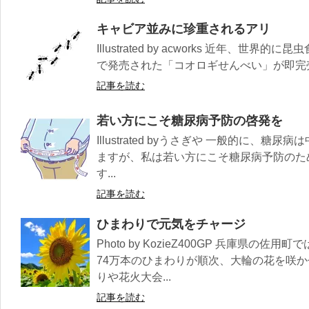
キャビア並みに珍重されるアリ
Illustrated by acworks 近年、
で発売された「コオロギせんべい」が即完売
記事を読む
若い方にこそ糖尿病予防の啓発を
Illustrated byうさぎや 一般的に、
ますが、私は若い方にこそ糖尿病予防のた
す...
記事を読む
ひまわりで元気をチャージ
Photo by KozieZ400GP 兵庫県の
74万本のひまわりが順次、大輪の花を咲
りや花火大会...
記事を読む