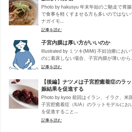
Photo by hakusyu 年末年始のご馳
で食事を軽くすませる方も多いのではない
ナガイモ...
記事を読む
子宮内膜は厚い方がいいのか
Illustrated by ミツキ(MiMi) 不
のに着床しない場合、子宮内膜が薄いからと
記事を読む
【後編】ナツメは子宮腔癒着症のラッ
娠結果を促進する
Photo by kyoo 前回はイラン、イラ
子宮腔癒着症（IUA）のラットモデルに
を促進すること...
記事を読む