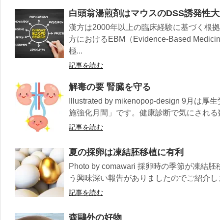
白頭翁湯煎剤はマウスのDSS誘発性
漢方は2000年以上の臨床経験に基づく根
方におけるEBM（Evidence-Based M
極...
記事を読む
解毒の要 腎臓を守る
Illustrated by mikenopop-desi
施強化月間」です。健康診断で気にされる数
記事を読む
夏の採卵は凍結胚移植に有利
Photo by comawari 採卵時の季節
う興味深い報告がありましたのでご紹介します
記事を読む
森鷗外の好物