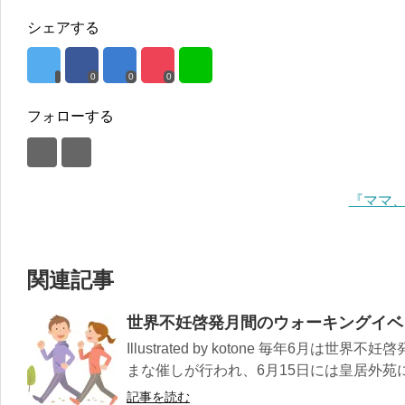
シェアする
0
0
0
フォローする
『ママ
関連記事
世界不妊啓発月間のウォーキングイベ
Illustrated by kotone 毎年6月
まな催しが行われ、6月15日には皇居外苑に
記事を読む