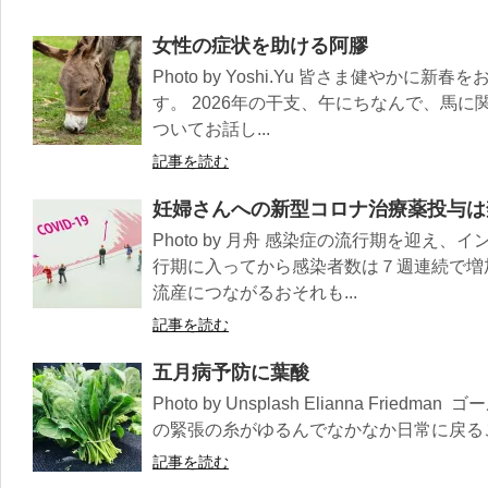
女性の症状を助ける阿膠
Photo by Yoshi.Yu 皆さま健やか
す。 2026年の干支、午にちなんで、馬
ついてお話し...
記事を読む
妊婦さんへの新型コロナ治療薬投与は
Photo by 月舟 感染症の流行期を迎え
行期に入ってから感染者数は７週連続で増
流産につながるおそれも...
記事を読む
五月病予防に葉酸
Photo by Unsplash Elianna Fri
の緊張の糸がゆるんでなかなか日常に戻るこ
記事を読む