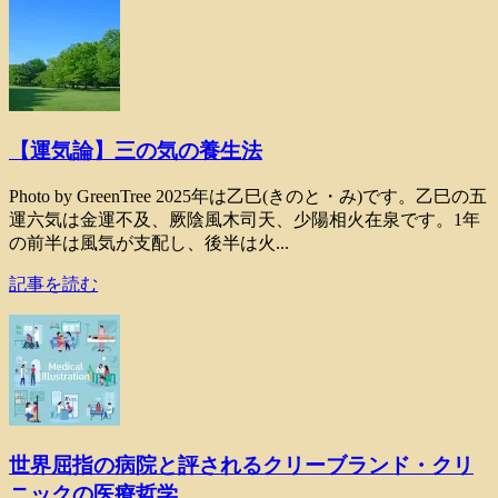
【運気論】三の気の養生法
Photo by GreenTree 2025年は乙巳(きのと・み)です。乙巳の五
運六気は金運不及、厥陰風木司天、少陽相火在泉です。1年
の前半は風気が支配し、後半は火...
記事を読む
世界屈指の病院と評されるクリーブランド・クリ
ニックの医療哲学