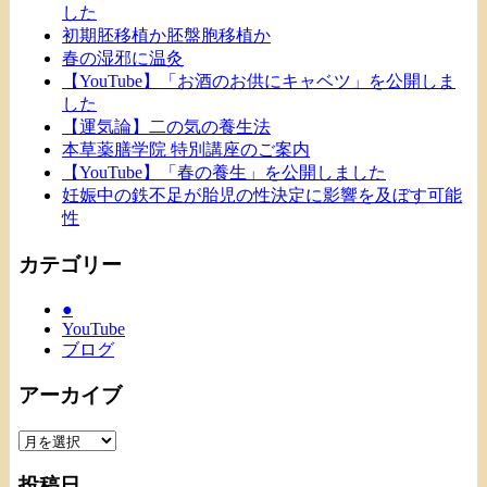
した
初期胚移植か胚盤胞移植か
春の湿邪に温灸
【YouTube】「お酒のお供にキャベツ」を公開しま
した
【運気論】二の気の養生法
本草薬膳学院 特別講座のご案内
【YouTube】「春の養生」を公開しました
妊娠中の鉄不足が胎児の性決定に影響を及ぼす可能
性
カテゴリー
●
YouTube
ブログ
アーカイブ
ア
ー
投稿日
カ