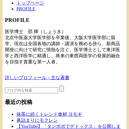
トップページ
PROFILE
PROFILE
医学博士 邵 輝（しょうき）
北京中医薬大学医学部を卒業後、大阪大学医学部に留
学。現在は全国各地の講師・講演を務める傍ら、新商品
開発に向けて研究に情熱を注ぐ。医学博士として東洋医
学と西洋医学に精通し、将来の東西両医学の発展的融合
を目指す貴重な第一人者。
詳しいプロフィール・主な著書
最近の投稿
抹茶に続くトレンド食材 ヨモギ
鼻詰まりにモクレン
【YouTube】「タンポポでデトックス」を公開しま