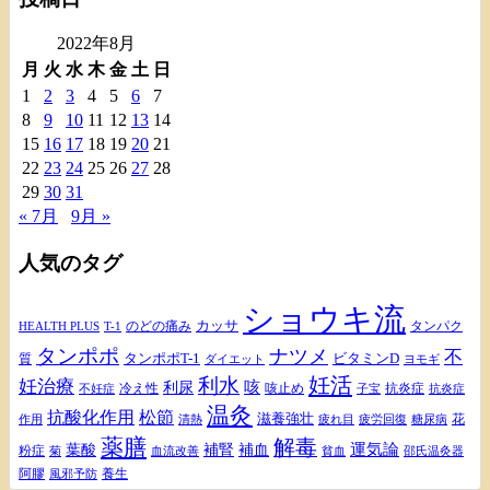
イ
2022年8月
ブ
月
火
水
木
金
土
日
1
2
3
4
5
6
7
8
9
10
11
12
13
14
15
16
17
18
19
20
21
22
23
24
25
26
27
28
29
30
31
« 7月
9月 »
人気のタグ
ショウキ流
カッサ
のどの痛み
タンパク
HEALTH PLUS
T-1
タンポポ
ナツメ
不
タンポポT-1
ビタミンD
質
ダイエット
ヨモギ
妊活
利水
妊治療
咳
利尿
冷え性
咳止め
抗炎症
不妊症
抗炎症
子宝
温灸
松節
抗酸化作用
滋養強壮
花
作用
清熱
疲れ目
疲労回復
糖尿病
薬膳
解毒
補腎
運気論
葉酸
補血
粉症
血流改善
菊
貧血
邵氏温灸器
阿膠
養生
風邪予防