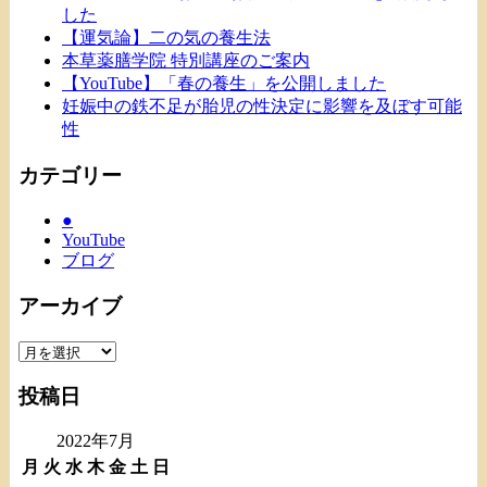
した
【運気論】二の気の養生法
本草薬膳学院 特別講座のご案内
【YouTube】「春の養生」を公開しました
妊娠中の鉄不足が胎児の性決定に影響を及ぼす可能
性
カテゴリー
●
YouTube
ブログ
アーカイブ
ア
ー
投稿日
カ
イ
2022年7月
ブ
月
火
水
木
金
土
日