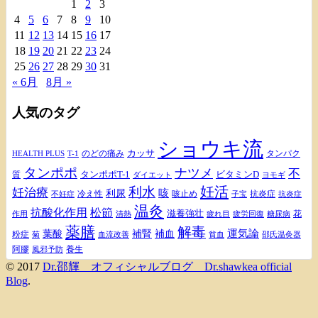
1
2
3
4
5
6
7
8
9
10
11
12
13
14
15
16
17
18
19
20
21
22
23
24
25
26
27
28
29
30
31
« 6月
8月 »
人気のタグ
ショウキ流
カッサ
のどの痛み
タンパク
HEALTH PLUS
T-1
タンポポ
ナツメ
不
タンポポT-1
ビタミンD
質
ダイエット
ヨモギ
妊活
利水
妊治療
咳
利尿
冷え性
咳止め
抗炎症
不妊症
抗炎症
子宝
温灸
松節
抗酸化作用
滋養強壮
花
作用
清熱
疲れ目
疲労回復
糖尿病
薬膳
解毒
補腎
運気論
葉酸
補血
粉症
血流改善
菊
貧血
邵氏温灸器
阿膠
養生
風邪予防
© 2017
Dr.邵輝 オフィシャルブログ Dr.shawkea official
Blog
.