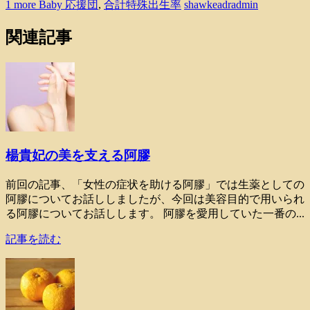
1 more Baby 応援団
,
合計特殊出生率
shawkeadradmin
関連記事
楊貴妃の美を支える阿膠
前回の記事、「女性の症状を助ける阿膠」では生薬としての
阿膠についてお話ししましたが、今回は美容目的で用いられ
る阿膠についてお話しします。 阿膠を愛用していた一番の...
記事を読む