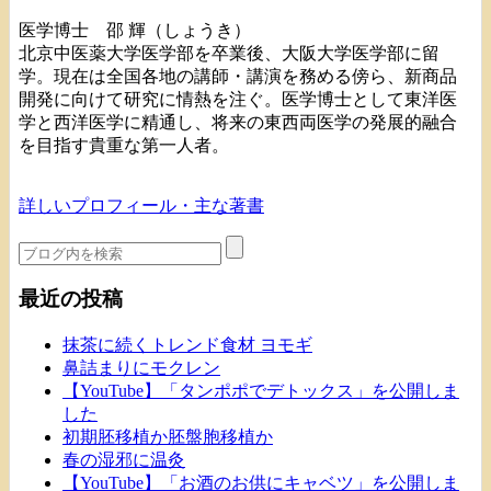
医学博士 邵 輝（しょうき）
北京中医薬大学医学部を卒業後、大阪大学医学部に留
学。現在は全国各地の講師・講演を務める傍ら、新商品
開発に向けて研究に情熱を注ぐ。医学博士として東洋医
学と西洋医学に精通し、将来の東西両医学の発展的融合
を目指す貴重な第一人者。
詳しいプロフィール・主な著書
最近の投稿
抹茶に続くトレンド食材 ヨモギ
鼻詰まりにモクレン
【YouTube】「タンポポでデトックス」を公開しま
した
初期胚移植か胚盤胞移植か
春の湿邪に温灸
【YouTube】「お酒のお供にキャベツ」を公開しま