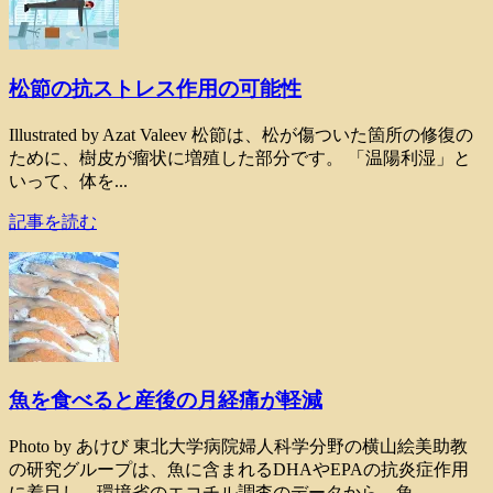
松節の抗ストレス作用の可能性
Illustrated by Azat Valeev 松節は、松が傷ついた箇所の修復の
ために、樹皮が瘤状に増殖した部分です。 「温陽利湿」と
いって、体を...
記事を読む
魚を食べると産後の月経痛が軽減
Photo by あけび 東北大学病院婦人科学分野の横山絵美助教
の研究グループは、魚に含まれるDHAやEPAの抗炎症作用
に着目し、環境省のエコチル調査のデータから、魚...