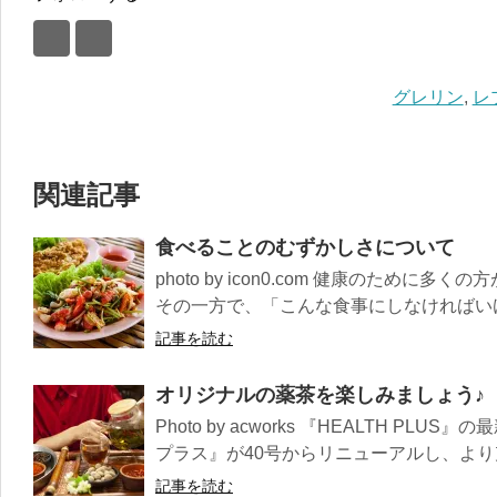
グレリン
,
レ
関連記事
食べることのむずかしさについて
photo by icon0.com 健康のため
その一方で、「こんな食事にしなければいけ
記事を読む
オリジナルの薬茶を楽しみましょう♪
Photo by acworks 『HEALTH P
プラス』が40号からリニューアルし、より充
記事を読む