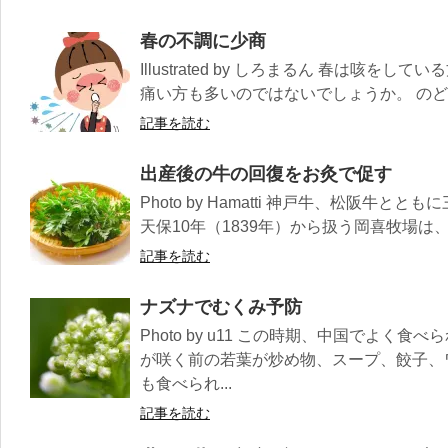
春の不調に少商
Illustrated by しろまるん 春は咳を
痛い方も多いのではないでしょうか。 のどの
記事を読む
出産後の牛の回復をお灸で促す
Photo by Hamatti 神戸牛、松阪牛
天保10年（1839年）から扱う岡喜牧場は、
記事を読む
ナズナでむくみ予防
Photo by u11 この時期、中国でよく
が咲く前の若葉が炒め物、スープ、餃子、
も食べられ...
記事を読む