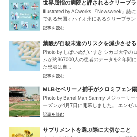
世界屈指の病院と評されるクリーブラ
Illustrated by ACworks 『Newsweek』誌
である米国オハイオ州にあるクリーブランド・
記事を読む
葉酸が自殺未遂のリスクを減少させる
Photo by しばいぬだいすき シカゴ大
ムが約867000人の患者のデータを2 年
た患者は自...
記事を読む
MLBセベリーノ捕手がクロミフェン
Photo by Barrel Man Sammy メジ
ーズンが4月7日に開幕しました。 エンゼル
記事を読む
サプリメントを選ぶ際に大切なこと