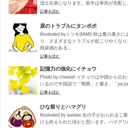
湿土在泉になります。前半は寒気が支配し、後
記事を読む
尿のトラブルにタンポポ
Illustrated byミツキ(MiMi) 秋は
り、さまざまなトラブルが起こりやくなり
残尿感がある...
記事を読む
記憶力の強化にイチョウ
Photo by cheetah イチョウは中国
いるので中国語で「鴨脚」と書き、「ya ji
記事を読む
ひな祭りとハマグリ
Illustrated by tawtaw 女の子が
けも終えられた頃かと思います。ハマグリの